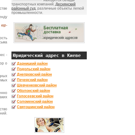
находятся склады
транспортных компаний,
Деснянский
стве
районный суд
, различные объекты легкой
промышленности.
енду
юр-
ость
сьма
Юридический адрес в Киеве
ес -
ор о
Дарницкий район
Подольский район
Днепровский район
дных
Печерский район
имых
Шевченковский район
Оболонский район
енно
Голосеевский район
аких
Соломенский район
Святошинский район
ство
ний.