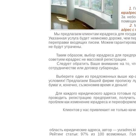
1.
Го
юрадрес
За небо
помещен
2.
М
адрес с
Мы предлагаем клиентам юрадреса для государ
Указанная услуга будет немножко дороже, чем пе
переправки входящих писем. Можем гарантирова
не будут утрачены.
Таким образом, выбор юрадреса для предприят
советуем юрадрес не массовой регистрации.
Следует обратить Ваше внимание на то, что с
сотрудничестве или договор субаренды.
Выберите один из предложенных выше юр-адрес
условиях! Предлагаем Вашей фирме прописку л
бумаг и, конечно, съэкономив время и деньги!
Для каждого юридического адреса готовые пре
проводить регистрацию предприятия, получит
проблем как изменение юрадреса и переоформле
Клиентов у нас привлекает не только ка
область юридические адреса
, автор —
yuradres.k
Рейтинг статьи:
97
% из
100
возможных. Гол