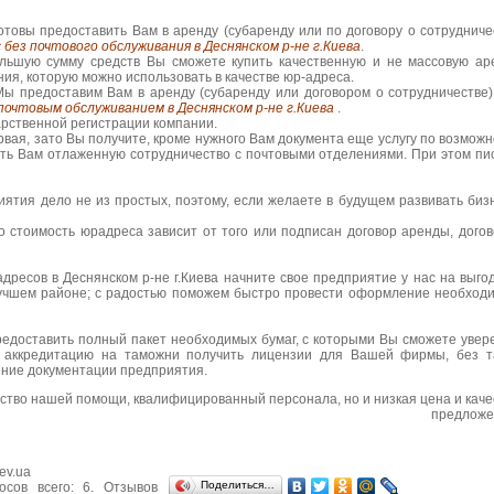
товы предоставить Вам в аренду (субаренду или по договору о сотрудниче
 без почтового обслуживания в Деснянском р-не г.Киева
.
льшую сумму средств Вы сможете купить качественную и не массовую ар
ия, которую можно использовать в качестве юр-адреса.
ы предоставим Вам в аренду (субаренду или договором о сотрудничестве)
 почтовым обслуживанием в Деснянском р-не г.Киева
.
ственной регистрации компании.
рвая, зато Вы получите, кроме нужного Вам документа еще услугу по возможн
ть Вам отлаженную сотрудничество с почтовыми отделениями. При этом пи
ия дело не из простых, поэтому, если желаете в будущем развивать бизн
тоимость юрадреса зависит от того или подписан договор аренды, догов
ов в Деснянском р-не г.Киева начните свое предприятие у нас на выго
учшем районе; с радостью поможем быстро провести оформление необход
доставить полный пакет необходимых бумаг, с которыми Вы сможете увер
ь аккредитацию на таможни получить лицензии для Вашей фирмы, без т
ние документации предприятия.
чество нашей помощи, квалифицированный персонала, но и низкая цена и каче
предложе
iev.ua
Поделиться…
осов всего:
6
. Отзывов