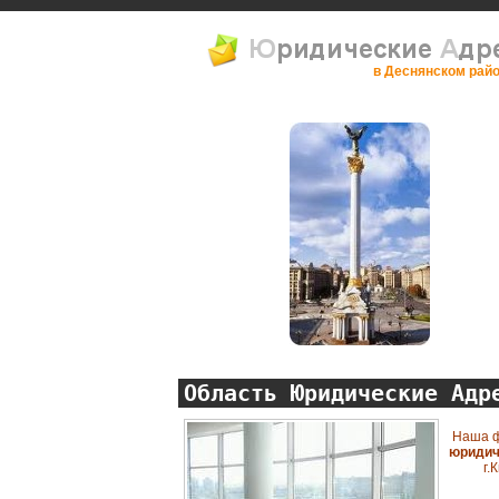
в Деснянском рай
Область Юридические Адр
Наша ф
юридич
г.