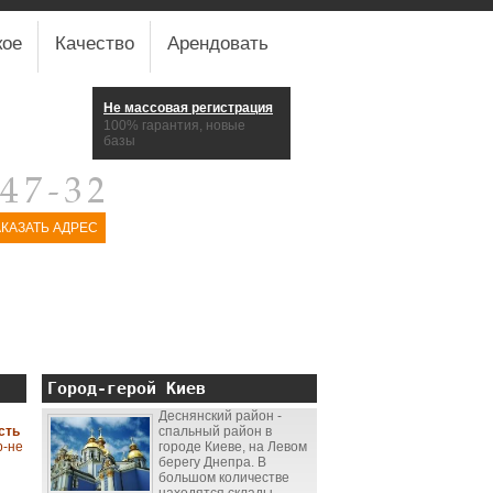
кое
Качество
Арендовать
Не массовая регистрация
100% гарантия, новые
базы
АКАЗАТЬ АДРЕС
Город-герой Киев
Деснянский район -
сть
спальный район в
р-не
городе Киеве, на Левом
берегу Днепра. В
большом количестве